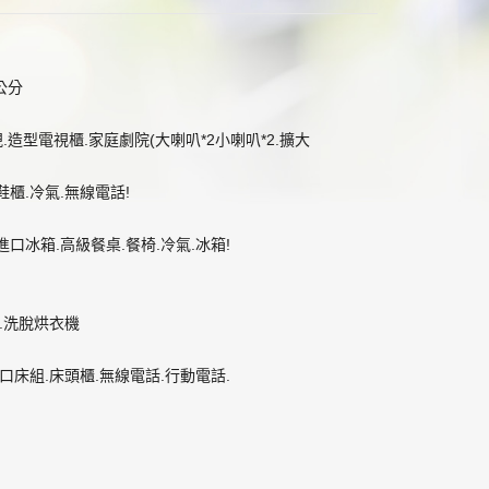
公分
視.造型電視櫃.家庭劇院(大喇叭*2小喇叭*2.擴大
鞋櫃.冷氣.無線電話!
進口冰箱.高級餐桌.餐椅.冷氣.冰箱!
浴.洗脫烘衣機
進口床組.床頭櫃.無線電話.行動電話.