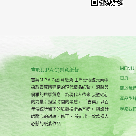
MENU
吉興(J.P.A.C)創意紙紮
首頁
吉興(J.P.A.C)創意紙紮 由歷史傳統元素中
採取靈感所建構的現代精品紙紮， 溫馨與
關於我
優雅的居家氣息，為現代人帶來心靈安定
產品型
的力量；經過時間的考驗， 「吉興」以百
聯絡我
年傳統所留下的紙藝技術為基礎， 與設計
師耐心的討論、修正， 設計出一款款扣人
心懸的紙紮作品...