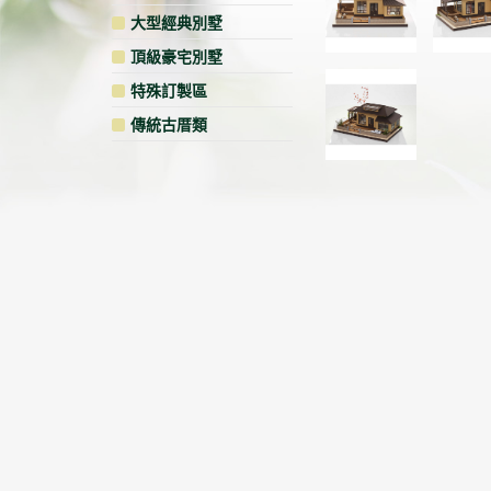
大型經典別墅
頂級豪宅別墅
特殊訂製區
傳統古厝類