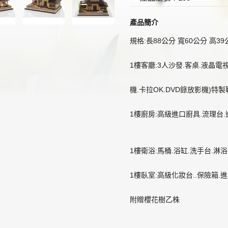
產品簡介
規格:長88公分 寬60公分 高39
1樓客廳:3人沙發.客桌.液晶電
機.卡拉OK.DVD錄放影機)特製
1樓廚房:高級進口廚具.流理台.
1樓衛浴:馬桶.浴缸.洗手台.淋
1樓臥室:高級化妝台..保險箱.
附贈櫻花樹乙株