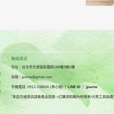
聯絡資訊
住址：台北市大安區臥龍街188巷3號1樓
們
信箱：jpactw@gmail.com
錄
手機電話: 0912-238606 (林小姐) │
LINE ID ： jpactw
們
"本店交通資訊請看產品型錄->訂購須知欄內有開車/大眾工具指南