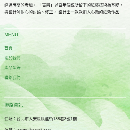
經過時間的考驗， 「吉興」以百年傳統所留下的紙藝技術為基礎，
與設計師耐心的討論、修正， 設計出一款款扣人心懸的紙紮作品...
MENU
首頁
關於我們
產品型錄
聯絡我們
聯絡資訊
住址：台北市大安區臥龍街188巷3號1樓
信箱：jpactw@gmail.com