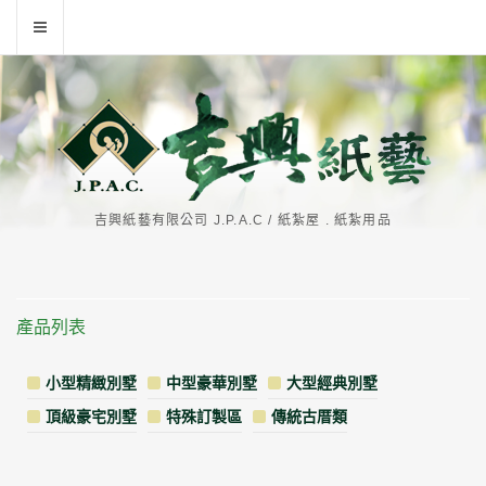
吉興紙藝有限公司 J.P.A.C / 紙紮屋 . 紙紮用品
產品列表
小型精緻別墅
中型豪華別墅
大型經典別墅
頂級豪宅別墅
特殊訂製區
傳統古厝類