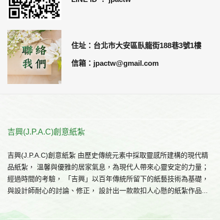
住址：台北市大安區臥龍街188巷3號1樓
信箱：jpactw@gmail.com
吉興(J.P.A.C)創意紙紮
吉興(J.P.A.C)創意紙紮 由歷史傳統元素中採取靈感所建構的現代精
品紙紮， 溫馨與優雅的居家氣息，為現代人帶來心靈安定的力量；
經過時間的考驗， 「吉興」以百年傳統所留下的紙藝技術為基礎，
與設計師耐心的討論、修正， 設計出一款款扣人心懸的紙紮作品...