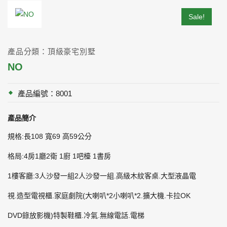
Sale!
產品分類：頂級豪宅別墅
NO
產品編號：8001
產品簡介
規格:長108 寬69 高59公分
格局:4房1廳2衛 1廚 1吧檯 1書房
1樓客廳:3人沙發一組2人沙發一組.高級木紋客桌.大型液晶電
視.造型電視櫃.家庭劇院(大喇叭*2小喇叭*2.擴大機.卡拉OK
DVD錄放影機)特製鞋櫃.冷氣.無線電話.電梯