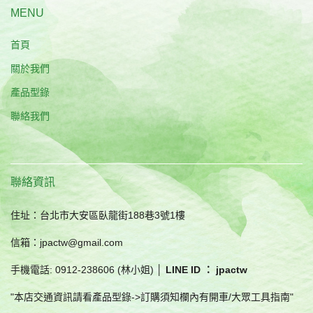
MENU
首頁
關於我們
產品型錄
聯絡我們
聯絡資訊
住址：台北市大安區臥龍街188巷3號1樓
信箱：jpactw@gmail.com
手機電話: 0912-238606 (林小姐) │
LINE ID ： jpactw
"本店交通資訊請看產品型錄->訂購須知欄內有開車/大眾工具指南"