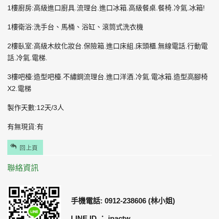
1樓廚房:高級進口廚具.流理台.進口冰箱.高級餐桌.餐椅.冷氣.冰箱!
1樓衛浴:洗手台、馬桶、浴缸、滾筒式洗衣機
2樓臥室:高級木紋化妝台.保險箱.進口床組.床頭櫃.無線電話.行動電
話.冷氣.電梯.
3樓吧檯:造型吧檯.不繡鋼流理台.進口洋酒.冷氣.電冰箱.造型高腳椅
X2.電梯
製作天數:12天/3人
有無現貨:有
回上頁
聯絡資訊
手機電話: 0912-238606 (林小姐)
LINE ID ： jpactw