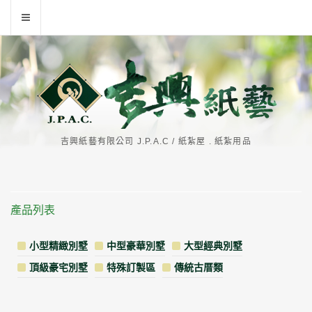
吉興紙藝有限公司 J.P.A.C / 紙紮屋 . 紙紮用品
產品列表
小型精緻別墅
中型豪華別墅
大型經典別墅
頂級豪宅別墅
特殊訂製區
傳統古厝類